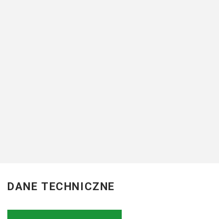
OPIS
Mocowania pochylone do
jest ciągnięta. Zwalnian
regulowane. ...
więcej
Strona producent
DANE TECHNICZNE