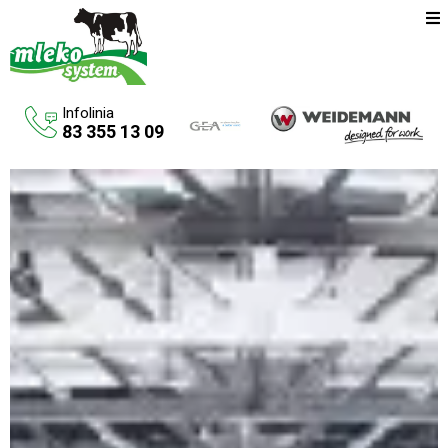
Infolinia
83 355 13 09
Oferta
Maszyny rolnicze
Budowa budynków inwentarskich
Systemy udojowe konwencjonalne
Zbiorniki na paliwo
Aktualności
O firmie