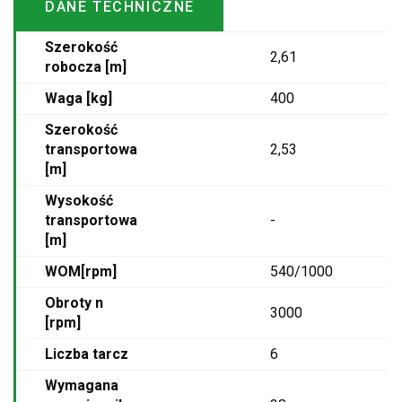
DANE TECHNICZNE
Szerokość
2,61
robocza [m]
Waga [kg]
400
Szerokość
transportowa
2,53
[m]
Wysokość
transportowa
-
[m]
WOM[rpm]
540/1000
Obroty n
3000
[rpm]
Liczba tarcz
6
Wymagana