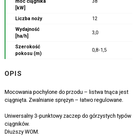
moc ciągnika
38
[kW]
Liczba noży
12
Wydajność
3,0
[ha/h]
Szerokość
0,8-1,5
pokosu (m)
OPIS
Mocowania pochylone do przodu – listwa tnąca jest
ciągnięta. Zwalnianie sprężyn – łatwo regulowane.
Uniwersalny 3-punktowy zaczep do górzystych typów
ciągników.
Dłuższy WOM.