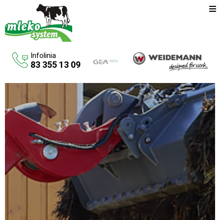
Infolinia
83 355 13 09
Oferta
Maszyny rolnicze
Budowa budynków inwentarskich
Systemy udojowe konwencjonalne
Zbiorniki na paliwo
Aktualności
O firmie