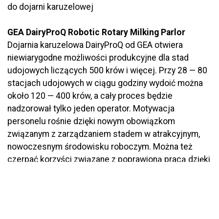
do dojarni karuzelowej
GEA DairyProQ Robotic Rotary Milking Parlor
Dojarnia karuzelowa DairyProQ od GEA otwiera
niewiarygodne możliwości produkcyjne dla stad
udojowych liczących 500 krów i więcej. Przy 28 — 80
stacjach udojowych w ciągu godziny wydoić można
około 120 — 400 krów, a cały proces będzie
nadzorował tylko jeden operator. Motywacja
personelu rośnie dzięki nowym obowiązkom
związanym z zarządzaniem stadem w atrakcyjnym,
nowoczesnym środowisku roboczym. Można też
czerpać korzyści związane z poprawioną pracą dzięki
ułożonym procesom i stałym czasom pracy.
Produktywność przez całą dobę
Wysokiej jakości technologia DairyProQ gwarantuje