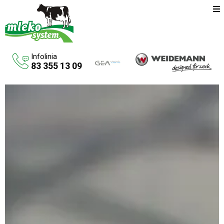
Infolinia
83 355 13 09
Oferta
Maszyny rolnicze
Budowa budynków inwentarskich
Systemy udojowe konwencjonalne
Zbiorniki na paliwo
Aktualności
O firmie