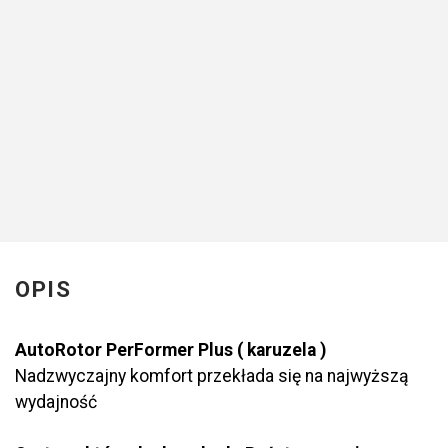
OPIS
AutoRotor PerFormer Plus
Nadzwyczajny komfort pr
najwyższą wydajność ...
OPIS
AutoRotor PerFormer Plus ( karuzela )
Nadzwyczajny komfort przekłada się na najwyższą
wydajność