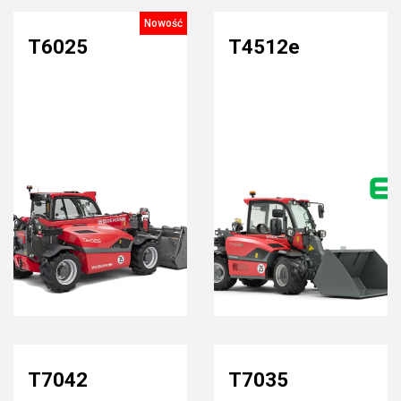
Nowość
T6025
T4512e
T7042
T7035