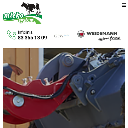
Infolinia
83 355 13 09
Oferta
Maszyny rolnicze
Budowa budynków inwentarskich
Systemy udojowe konwencjonalne
Zbiorniki na paliwo
Aktualności
O firmie