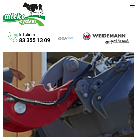
Infolinia
83 355 13 09
Oferta
Maszyny rolnicze
Budowa budynków inwentarskich
Systemy udojowe konwencjonalne
Zbiorniki na paliwo
Aktualności
O firmie