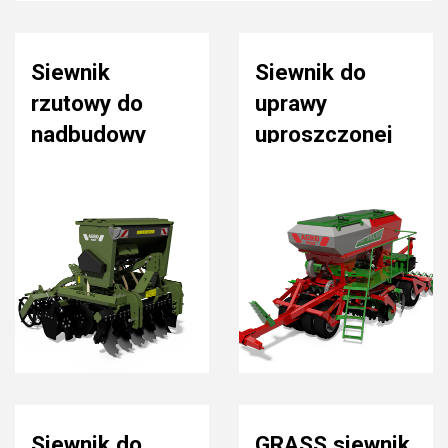
Siewnik
Siewnik do
rzutowy do
uprawy
nadbudowy
uproszczonej
Siewnik do
GRASS siewnik