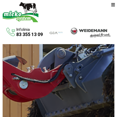
Infolinia
83 355 13 09
Oferta
Maszyny rolnicze
Budowa budynków inwentarskich
Systemy udojowe konwencjonalne
Zbiorniki na paliwo
Aktualności
O firmie