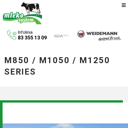
Infolinia
83 355 13 09
Oferta
M850 / M1050 / M1250
Maszyny rolnicze
SERIES
Budowa budynków inwentarskich
Systemy udojowe konwencjonalne
Zbiorniki na paliwo
Aktualności
O firmie