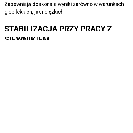
Zapewniają doskonałe wyniki zarówno w warunkach
gleb lekkich, jak i ciężkich.
STABILIZACJA PRZY PRACY Z
SIEWNIKIEM
Zastosowanie bliźniaczego układu siłowników
sterujących hydropakiem daje dużą stabilność
zarówno w prowadzeniu zaczepionego siewnika po
polu, jak i podczas transportu siewnika w położeniu
górnym. Uzupełniającym zabezpieczeniem pozycji
transportowej siewnika podźwigniętego na układzie
hydropak jest zestaw dwóch regulowanych
(wzdłużnie i poprzecznie) stóp podporowych, na
których siewnik wspiera się kołami.