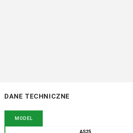
Każdy z serii agregatów
będące urzeczywistnieni
konstrukcji uprawowej o 
budowie. ...
więcej
Strona producent
DANE TECHNICZNE
MODEL
AS25