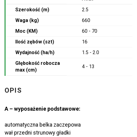
Szerokość (m)
2.5
Waga (kg)
660
Moc (KM)
60 - 70
Ilość zębów (szt)
16
Wydajność (ha/h)
1.5 - 2.0
Głębokość robocza
4 - 13
max (cm)
OPIS
A – wyposażenie podstawowe:
automatyczna belka zaczepowa
wał przedni strunowy gładki