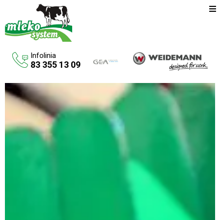
Infolinia
83 355 13 09
Oferta
Maszyny rolnicze
Budowa budynków inwentarskich
Systemy udojowe konwencjonalne
Zbiorniki na paliwo
Aktualności
O firmie