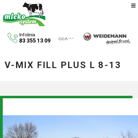
Infolinia
83 355 13 09
Oferta
V-MIX FILL PLUS L 8-13
Maszyny rolnicze
Budowa budynków inwentarskich
Systemy udojowe konwencjonalne
Zbiorniki na paliwo
Aktualności
O firmie