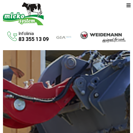
Infolinia
83 355 13 09
Oferta
Maszyny rolnicze
Budowa budynków inwentarskich
Systemy udojowe konwencjonalne
Zbiorniki na paliwo
Aktualności
O firmie