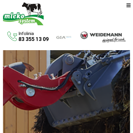
Infolinia
83 355 13 09
Oferta
Maszyny rolnicze
Budowa budynków inwentarskich
Systemy udojowe konwencjonalne
Zbiorniki na paliwo
Aktualności
O firmie