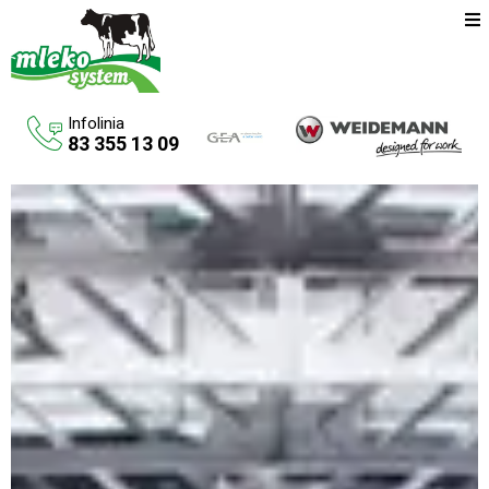
Infolinia
83 355 13 09
Oferta
Maszyny rolnicze
Budowa budynków inwentarskich
Systemy udojowe konwencjonalne
Zbiorniki na paliwo
Aktualności
O firmie