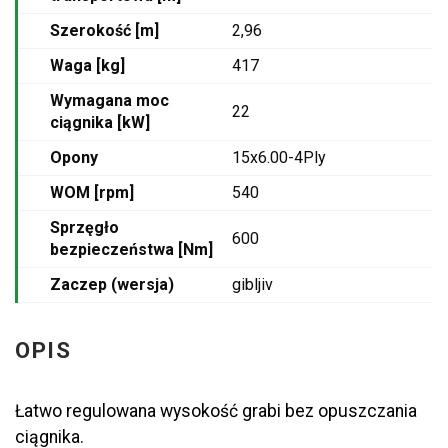
Szerokość [m]
2,96
Waga [kg]
417
Wymagana moc
22
ciągnika [kW]
Opony
15x6.00-4Ply
WOM [rpm]
540
Sprzęgło
600
bezpieczeństwa [Nm]
Zaczep (wersja)
gibljiv
OPIS
Łatwo regulowana wysokość grabi bez opuszczania
ciągnika.