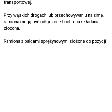
transportowej.
Przy wąskich drogach lub przechowywaniu na zimę,
ramiona mogą być odłączone I ochrona składania
złożona.
Ramiona z palcami sprężynowymi złożone do pozycji
transportowej umieszczone na przednim końcu.
Sprawia to, że środek ciężkości maszyny jest blisko
środka ciężkości ciągnika.
ś wyjątkowego