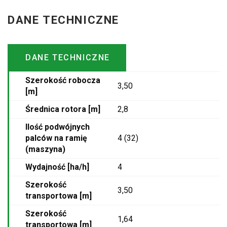
DANE TECHNICZNE
DANE TECHNICZNE
Szerokość robocza
3,50
[m]
Średnica rotora [m]
2,8
Ilość podwójnych
palców na ramię
4 (32)
(maszyna)
Wydajność [ha/h]
4
Szerokość
3,50
transportowa [m]
Szerokość
1,64
transportowa [m]