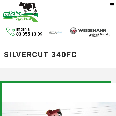
Infolinia
83 355 13 09
Oferta
SILVERCUT 340FC
Maszyny rolnicze
Budowa budynków inwentarskich
Systemy udojowe konwencjonalne
Zbiorniki na paliwo
Aktualności
O firmie