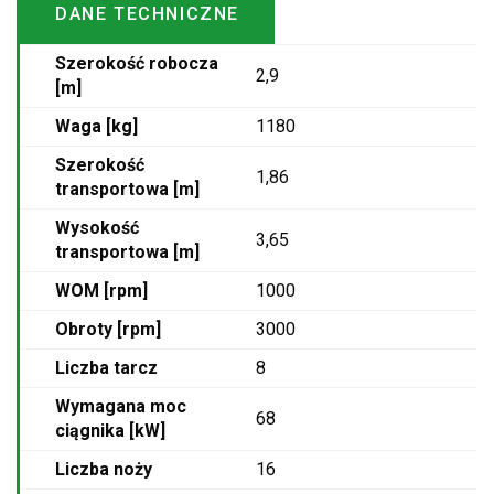
DANE TECHNICZNE
Szerokość robocza
2,9
[m]
Waga [kg]
1180
Szerokość
1,86
transportowa [m]
Wysokość
3,65
transportowa [m]
WOM [rpm]
1000
Obroty [rpm]
3000
Liczba tarcz
8
Wymagana moc
68
ciągnika [kW]
Liczba noży
16