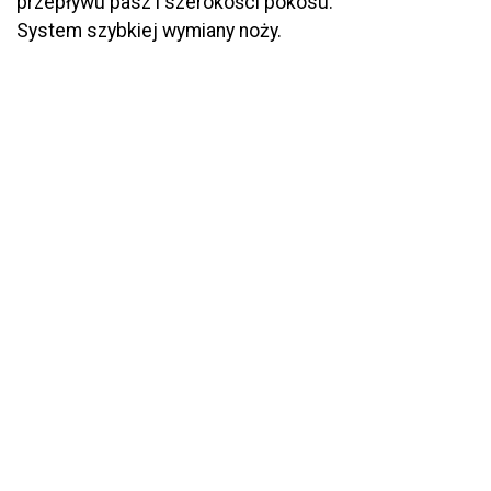
przepływu pasz i szerokości pokosu.
System szybkiej wymiany noży.
ś wyjątkowego