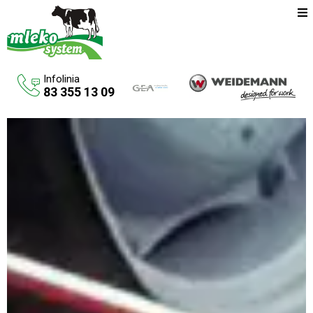
Infolinia
83 355 13 09
Oferta
Maszyny rolnicze
Budowa budynków inwentarskich
Systemy udojowe konwencjonalne
Zbiorniki na paliwo
Aktualności
O firmie