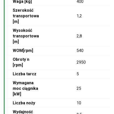
Waga [kg]
400
Szerokość
transportowa
1,2
[m]
Wysokość
transportowa
2,8
[m]
WOM[rpm]
540
Obroty n
2950
[rpm]
Liczba tarcz
5
Wymagana
moc ciągnika
25
[kW]
Liczba noży
10
Wydajność