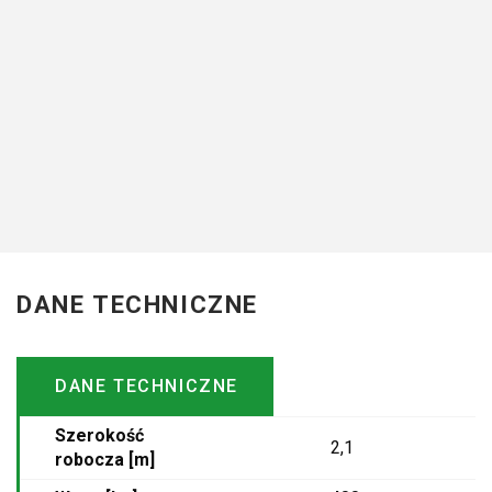
poprzecznym przeniesio
pasy. ...
więcej
Strona producent
DANE TECHNICZNE
DANE TECHNICZNE
Szerokość
2,1
robocza [m]