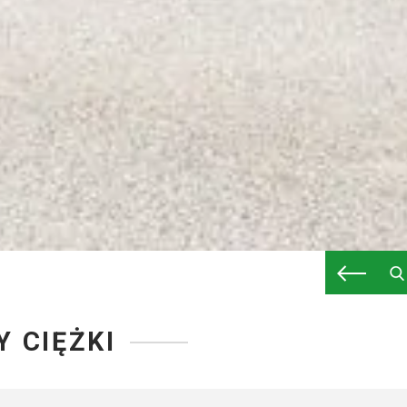
 CIĘŻKI